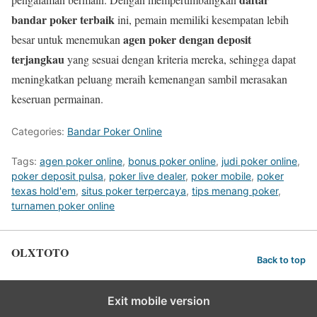
bandar poker terbaik
ini, pemain memiliki kesempatan lebih
agen poker dengan deposit
besar untuk menemukan
terjangkau
yang sesuai dengan kriteria mereka, sehingga dapat
meningkatkan peluang meraih kemenangan sambil merasakan
keseruan permainan.
Categories:
Bandar Poker Online
Tags:
agen poker online
,
bonus poker online
,
judi poker online
,
poker deposit pulsa
,
poker live dealer
,
poker mobile
,
poker
texas hold'em
,
situs poker terpercaya
,
tips menang poker
,
turnamen poker online
OLXTOTO
Back to top
Exit mobile version