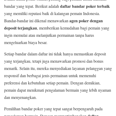
daftar bandar poker terbaik
bandar yang tepat. Berikut adalah
yang memiliki reputasi baik di kalangan pemain Indonesia.
agen poker dengan
Bandar-bandar ini dikenal menawarkan
deposit terjangkau
, memberikan kemudahan bagi pemain yang
ingin memulai atau melanjutkan permainan tanpa harus
mengeluarkan biaya besar.
Setiap bandar dalam daftar ini tidak hanya memastikan deposit
yang terjangkau, tetapi juga menawarkan promosi dan bonus
menarik. Selain itu, mereka menyediakan layanan pelanggan yang
responsif dan berbagai jenis permainan untuk memenuhi
preferensi dan kebutuhan setiap pemain. Dengan demikian,
pemain dapat menikmati pengalaman bermain yang lebih nyaman
dan menyenangkan.
Pemilihan bandar poker yang tepat sangat berpengaruh pada
daftar
pengalaman bermain. Dengan mempertimbangkan