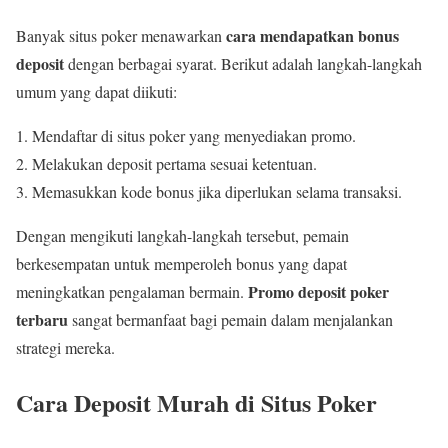
cara mendapatkan bonus
Banyak situs poker menawarkan
deposit
dengan berbagai syarat. Berikut adalah langkah-langkah
umum yang dapat diikuti:
Mendaftar di situs poker yang menyediakan promo.
Melakukan deposit pertama sesuai ketentuan.
Memasukkan kode bonus jika diperlukan selama transaksi.
Dengan mengikuti langkah-langkah tersebut, pemain
berkesempatan untuk memperoleh bonus yang dapat
Promo deposit poker
meningkatkan pengalaman bermain.
terbaru
sangat bermanfaat bagi pemain dalam menjalankan
strategi mereka.
Cara Deposit Murah di Situs Poker