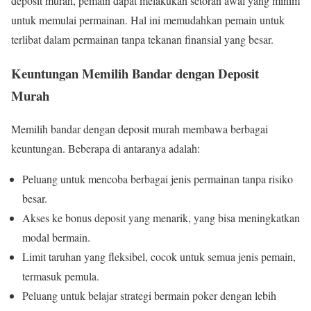
deposit murah, pemain dapat melakukan setoran awal yang minim
untuk memulai permainan. Hal ini memudahkan pemain untuk
terlibat dalam permainan tanpa tekanan finansial yang besar.
Keuntungan Memilih Bandar dengan Deposit
Murah
Memilih bandar dengan deposit murah membawa berbagai
keuntungan. Beberapa di antaranya adalah:
Peluang untuk mencoba berbagai jenis permainan tanpa risiko
besar.
Akses ke bonus deposit yang menarik, yang bisa meningkatkan
modal bermain.
Limit taruhan yang fleksibel, cocok untuk semua jenis pemain,
termasuk pemula.
Peluang untuk belajar strategi bermain poker dengan lebih