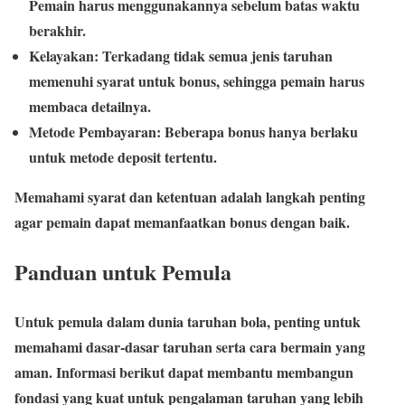
Pemain harus menggunakannya sebelum batas waktu
berakhir.
Kelayakan: Terkadang tidak semua jenis taruhan
memenuhi syarat untuk bonus, sehingga pemain harus
membaca detailnya.
Metode Pembayaran: Beberapa bonus hanya berlaku
untuk metode deposit tertentu.
Memahami syarat dan ketentuan adalah langkah penting
agar pemain dapat memanfaatkan bonus dengan baik.
Panduan untuk Pemula
Untuk pemula dalam dunia taruhan bola, penting untuk
memahami dasar-dasar taruhan serta cara bermain yang
aman. Informasi berikut dapat membantu membangun
fondasi yang kuat untuk pengalaman taruhan yang lebih