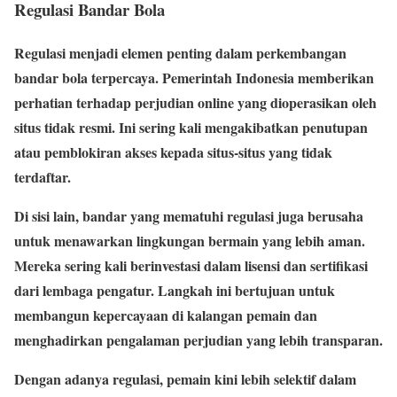
Regulasi Bandar Bola
Regulasi menjadi elemen penting dalam perkembangan
bandar bola terpercaya. Pemerintah Indonesia memberikan
perhatian terhadap perjudian online yang dioperasikan oleh
situs tidak resmi. Ini sering kali mengakibatkan penutupan
atau pemblokiran akses kepada situs-situs yang tidak
terdaftar.
Di sisi lain, bandar yang mematuhi regulasi juga berusaha
untuk menawarkan lingkungan bermain yang lebih aman.
Mereka sering kali berinvestasi dalam lisensi dan sertifikasi
dari lembaga pengatur. Langkah ini bertujuan untuk
membangun kepercayaan di kalangan pemain dan
menghadirkan pengalaman perjudian yang lebih transparan.
Dengan adanya regulasi, pemain kini lebih selektif dalam