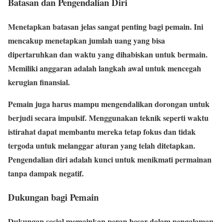
Batasan dan Pengendalian Diri
Menetapkan batasan jelas sangat penting bagi pemain. Ini
mencakup menetapkan jumlah uang yang bisa
dipertaruhkan dan waktu yang dihabiskan untuk bermain.
Memiliki anggaran adalah langkah awal untuk mencegah
kerugian finansial.
Pemain juga harus mampu mengendalikan dorongan untuk
berjudi secara impulsif. Menggunakan teknik seperti waktu
istirahat dapat membantu mereka tetap fokus dan tidak
tergoda untuk melanggar aturan yang telah ditetapkan.
Pengendalian diri adalah kunci untuk menikmati permainan
tanpa dampak negatif.
Dukungan bagi Pemain
Dukungan sosial memainkan peran besar dalam pengalaman