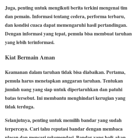
Juga, penting untuk mengikuti berita terkini mengenai tim
dan pemain. Informasi tentang cedera, performa terbaru,
dan kondisi cuaca dapat memengaruhi hasil pertandingan.
Dengan informasi yang tepat, pemula bisa membuat taruhan
yang lebih terinformasi.
Kiat Bermain Aman
Keamanan dalam taruhan tidak bisa diabaikan. Pertama,
pemula harus menetapkan anggaran taruhan. Tentukan
jumlah uang yang siap untuk dipertaruhkan dan patuhi
batas tersebut. Ini membantu menghindari kerugian yang
tidak terduga.
Selanjutnya, penting untuk memilih bandar yang sudah
terpercaya. Cari tahu reputasi bandar dengan membaca
ulasan dan mencari rekomendasi. Bandar yang baik akan