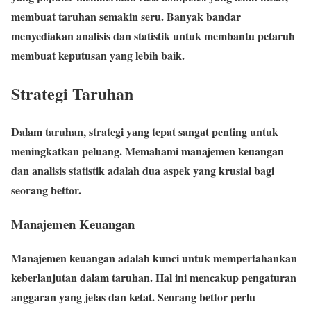
membuat taruhan semakin seru. Banyak bandar
menyediakan analisis dan statistik untuk membantu petaruh
membuat keputusan yang lebih baik.
Strategi Taruhan
Dalam taruhan, strategi yang tepat sangat penting untuk
meningkatkan peluang. Memahami manajemen keuangan
dan analisis statistik adalah dua aspek yang krusial bagi
seorang bettor.
Manajemen Keuangan
Manajemen keuangan adalah kunci untuk mempertahankan
keberlanjutan dalam taruhan. Hal ini mencakup pengaturan
anggaran yang jelas dan ketat. Seorang bettor perlu