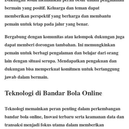
bermain yang positif. Keluarga dan teman dapat
memberikan perspektif yang berharga dan membantu
pemain untuk tetap pada jalur yang benar.
Bergabung dengan komunitas atau kelompok dukungan juga
dapat memberi dorongan tambahan. Ini memungkinkan
pemain untuk berbagi pengalaman dan belajar dari orang
lain dengan situasi serupa. Mendapatkan pengakuan dan
dukungan bisa memperkuat komitmen untuk bertanggung
jawab dalam bermain.
Teknologi di Bandar Bola Online
Teknologi memainkan peran penting dalam perkembangan
bandar bola online, Inovasi terbaru serta keamanan data dan
transaksi menjadi fokus utama dalam memberikan