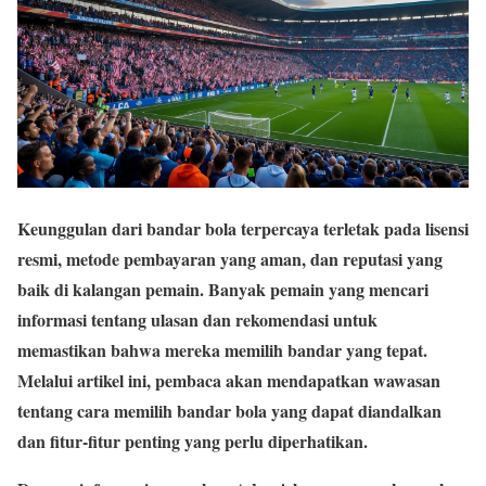
Keunggulan dari bandar bola terpercaya terletak pada lisensi
resmi, metode pembayaran yang aman, dan reputasi yang
baik di kalangan pemain. Banyak pemain yang mencari
informasi tentang ulasan dan rekomendasi untuk
memastikan bahwa mereka memilih bandar yang tepat.
Melalui artikel ini, pembaca akan mendapatkan wawasan
tentang cara memilih bandar bola yang dapat diandalkan
dan fitur-fitur penting yang perlu diperhatikan.