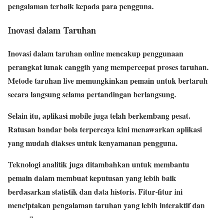
pengalaman terbaik kepada para pengguna.
Inovasi dalam Taruhan
Inovasi dalam taruhan online mencakup penggunaan
perangkat lunak canggih yang mempercepat proses taruhan.
Metode taruhan live memungkinkan pemain untuk bertaruh
secara langsung selama pertandingan berlangsung.
Selain itu, aplikasi mobile juga telah berkembang pesat.
Ratusan bandar bola terpercaya kini menawarkan aplikasi
yang mudah diakses untuk kenyamanan pengguna.
Teknologi analitik juga ditambahkan untuk membantu
pemain dalam membuat keputusan yang lebih baik
berdasarkan statistik dan data historis. Fitur-fitur ini
menciptakan pengalaman taruhan yang lebih interaktif dan