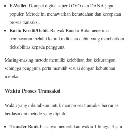
E-Wallet
: Dompet digital seperti OVO dan DANA juga
populer. Metode ini menawarkan kemudahan dan kecepatan
proses transaksi.
Kartu Kredit/Debit
: Banyak Bandar Bola menerima
pembayaran melalui kartu kredit atau debit, yang memberikan
fleksibilitas kepada pengguna.
Masing-masing metode memiliki kelebihan dan kekurangan,
sehingga pengguna perlu memilih sesuai dengan kebutuhan
mereka.
Waktu Proses Transaksi
Waktu yang dibutuhkan untuk memproses transaksi bervariasi
berdasarkan metode yang dipilih.
Transfer Bank
biasanya memerlukan waktu 1 hingga 3 jam