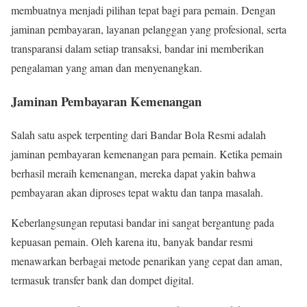
membuatnya menjadi pilihan tepat bagi para pemain. Dengan
jaminan pembayaran, layanan pelanggan yang profesional, serta
transparansi dalam setiap transaksi, bandar ini memberikan
pengalaman yang aman dan menyenangkan.
Jaminan Pembayaran Kemenangan
Salah satu aspek terpenting dari Bandar Bola Resmi adalah
jaminan pembayaran kemenangan para pemain. Ketika pemain
berhasil meraih kemenangan, mereka dapat yakin bahwa
pembayaran akan diproses tepat waktu dan tanpa masalah.
Keberlangsungan reputasi bandar ini sangat bergantung pada
kepuasan pemain. Oleh karena itu, banyak bandar resmi
menawarkan berbagai metode penarikan yang cepat dan aman,
termasuk transfer bank dan dompet digital.