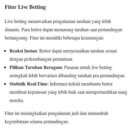
Fitur Live Betting
Live betting menawarkan pengalaman taruhan yang lebih
dinamis. Para bettor dapat memasang taruhan saat pertandingan
berlangsung. Fitur ini memiliki beberapa keuntungan:
Reaksi Instan
: Bettor dapat menyesuaikan taruhan sesuai
dengan perkembangan permainan.
Pilihan Taruhan Beragam
: Pasaran untuk live betting
seringkali lebih bervariasi dibanding taruhan pra-pertandingan.
Statistik Real-Time
: Informasi terkini membantu bettor
membuat keputusan yang lebih baik saat mempertaruhkan uang
mereka.
Fitur ini meningkatkan pengalaman judi dan menambah
kegembiraan selama pertandingan.