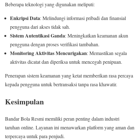
Beberapa teknologi yang digunakan meliputi:
Enkripsi Data
: Melindungi informasi pribadi dan finansial
pengguna dari akses tidak sah.
Sistem Autentikasi Ganda
: Meningkatkan keamanan akun
pengguna dengan proses verifikasi tambahan.
Monitoring Aktivitas Mencurigakan
: Memastikan segala
aktivitas dicatat dan diperiksa untuk mencegah penipuan.
Penerapan sistem keamanan yang ketat memberikan rasa percaya
kepada pengguna untuk bertransaksi tanpa rasa khawatir.
Kesimpulan
Bandar Bola Resmi memiliki peran penting dalam industri
taruhan online. Layanan ini menawarkan platform yang aman dan
terpercaya untuk para penjudi.