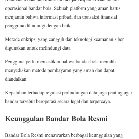
operasional bandar bola. Sebuah platform yang aman harus
menjamin bahwa informasi pribadi dan transaksi finansial
pengguna dilindungi dengan baik.
Metode enkripsi yang canggih dan teknologi keamanan siber
digunakan untuk melindungi data.
Pengguna perlu memastikan bahwa bandar bola memilih
menyediakan metode pembayaran yang aman dan dapat
diandalkan.
Kepatuhan terhadap regulasi perlindungan data juga penting agar
bandar tersebut beroperasi secara legal dan terpercaya.
Keunggulan Bandar Bola Resmi
Bandar Bola Resmi menawarkan berbagai keunggulan yang