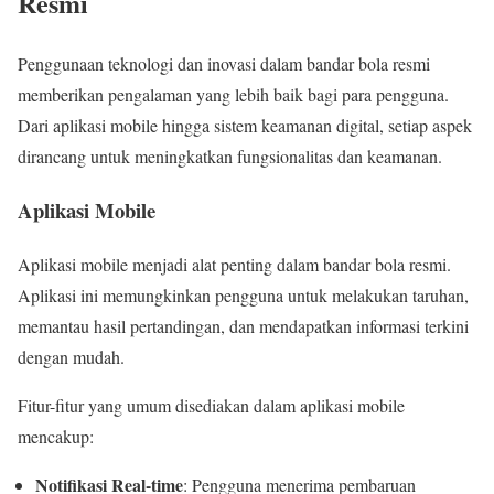
Resmi
Penggunaan teknologi dan inovasi dalam bandar bola resmi
memberikan pengalaman yang lebih baik bagi para pengguna.
Dari aplikasi mobile hingga sistem keamanan digital, setiap aspek
dirancang untuk meningkatkan fungsionalitas dan keamanan.
Aplikasi Mobile
Aplikasi mobile menjadi alat penting dalam bandar bola resmi.
Aplikasi ini memungkinkan pengguna untuk melakukan taruhan,
memantau hasil pertandingan, dan mendapatkan informasi terkini
dengan mudah.
Fitur-fitur yang umum disediakan dalam aplikasi mobile
mencakup:
Notifikasi Real-time
: Pengguna menerima pembaruan