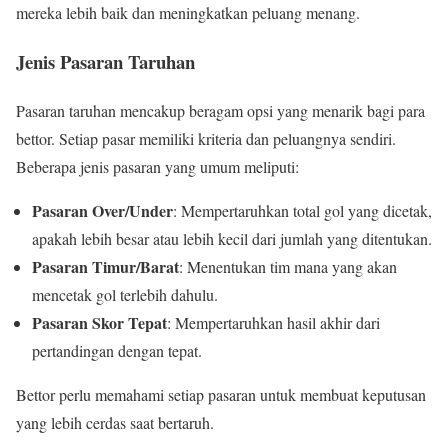
mereka lebih baik dan meningkatkan peluang menang.
Jenis Pasaran Taruhan
Pasaran taruhan mencakup beragam opsi yang menarik bagi para
bettor. Setiap pasar memiliki kriteria dan peluangnya sendiri.
Beberapa jenis pasaran yang umum meliputi:
Pasaran Over/Under
: Mempertaruhkan total gol yang dicetak,
apakah lebih besar atau lebih kecil dari jumlah yang ditentukan.
Pasaran Timur/Barat
: Menentukan tim mana yang akan
mencetak gol terlebih dahulu.
Pasaran Skor Tepat
: Mempertaruhkan hasil akhir dari
pertandingan dengan tepat.
Bettor perlu memahami setiap pasaran untuk membuat keputusan
yang lebih cerdas saat bertaruh.