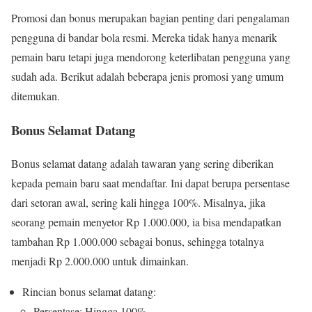
Promosi dan bonus merupakan bagian penting dari pengalaman
pengguna di bandar bola resmi. Mereka tidak hanya menarik
pemain baru tetapi juga mendorong keterlibatan pengguna yang
sudah ada. Berikut adalah beberapa jenis promosi yang umum
ditemukan.
Bonus Selamat Datang
Bonus selamat datang adalah tawaran yang sering diberikan
kepada pemain baru saat mendaftar. Ini dapat berupa persentase
dari setoran awal, sering kali hingga 100%. Misalnya, jika
seorang pemain menyetor Rp 1.000.000, ia bisa mendapatkan
tambahan Rp 1.000.000 sebagai bonus, sehingga totalnya
menjadi Rp 2.000.000 untuk dimainkan.
Rincian bonus selamat datang:
Persentase: Hingga 100%