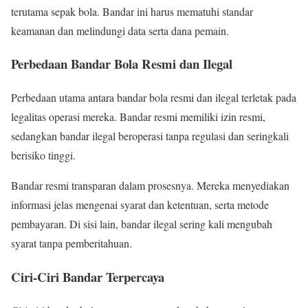
terutama sepak bola. Bandar ini harus mematuhi standar
keamanan dan melindungi data serta dana pemain.
Perbedaan Bandar Bola Resmi dan Ilegal
Perbedaan utama antara bandar bola resmi dan ilegal terletak pada
legalitas operasi mereka. Bandar resmi memiliki izin resmi,
sedangkan bandar ilegal beroperasi tanpa regulasi dan seringkali
berisiko tinggi.
Bandar resmi transparan dalam prosesnya. Mereka menyediakan
informasi jelas mengenai syarat dan ketentuan, serta metode
pembayaran. Di sisi lain, bandar ilegal sering kali mengubah
syarat tanpa pemberitahuan.
Ciri-Ciri Bandar Terpercaya