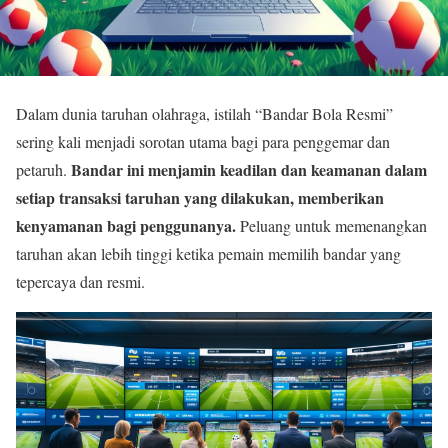
Dalam dunia taruhan olahraga, istilah “Bandar Bola Resmi”
sering kali menjadi sorotan utama bagi para penggemar dan
Bandar ini menjamin keadilan dan keamanan dalam
petaruh.
setiap transaksi taruhan yang dilakukan, memberikan
kenyamanan bagi penggunanya.
Peluang untuk memenangkan
taruhan akan lebih tinggi ketika pemain memilih bandar yang
tepercaya dan resmi.