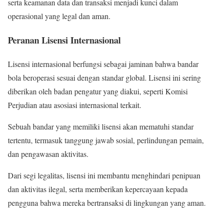
serta keamanan data dan transaksi menjadi kunci dalam
operasional yang legal dan aman.
Peranan Lisensi Internasional
Lisensi internasional berfungsi sebagai jaminan bahwa bandar
bola beroperasi sesuai dengan standar global. Lisensi ini sering
diberikan oleh badan pengatur yang diakui, seperti Komisi
Perjudian atau asosiasi internasional terkait.
Sebuah bandar yang memiliki lisensi akan mematuhi standar
tertentu, termasuk tanggung jawab sosial, perlindungan pemain,
dan pengawasan aktivitas.
Dari segi legalitas, lisensi ini membantu menghindari penipuan
dan aktivitas ilegal, serta memberikan kepercayaan kepada
pengguna bahwa mereka bertransaksi di lingkungan yang aman.