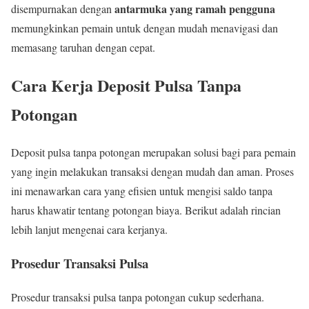
antarmuka yang ramah pengguna
disempurnakan dengan
memungkinkan pemain untuk dengan mudah menavigasi dan
memasang taruhan dengan cepat.
Cara Kerja Deposit Pulsa Tanpa
Potongan
Deposit pulsa tanpa potongan merupakan solusi bagi para pemain
yang ingin melakukan transaksi dengan mudah dan aman. Proses
ini menawarkan cara yang efisien untuk mengisi saldo tanpa
harus khawatir tentang potongan biaya. Berikut adalah rincian
lebih lanjut mengenai cara kerjanya.
Prosedur Transaksi Pulsa
Prosedur transaksi pulsa tanpa potongan cukup sederhana.