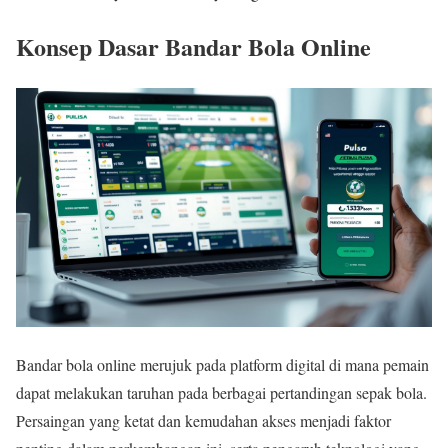
Konsep Dasar Bandar Bola Online
Bandar bola online merujuk pada platform digital di mana pemain
dapat melakukan taruhan pada berbagai pertandingan sepak bola.
Persaingan yang ketat dan kemudahan akses menjadi faktor