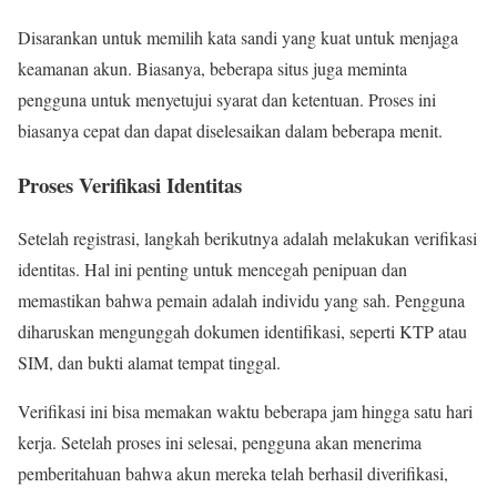
Disarankan untuk memilih kata sandi yang kuat untuk menjaga
keamanan akun. Biasanya, beberapa situs juga meminta
pengguna untuk menyetujui syarat dan ketentuan. Proses ini
biasanya cepat dan dapat diselesaikan dalam beberapa menit.
Proses Verifikasi Identitas
Setelah registrasi, langkah berikutnya adalah melakukan verifikasi
identitas. Hal ini penting untuk mencegah penipuan dan
memastikan bahwa pemain adalah individu yang sah. Pengguna
diharuskan mengunggah dokumen identifikasi, seperti KTP atau
SIM, dan bukti alamat tempat tinggal.
Verifikasi ini bisa memakan waktu beberapa jam hingga satu hari
kerja. Setelah proses ini selesai, pengguna akan menerima
pemberitahuan bahwa akun mereka telah berhasil diverifikasi,