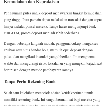
Kemudahan dan Kepraktisan
Penggunaan pulsa untuk deposit menawarkan tingkat kemudahan
yang tinggi. Para pemain dapat melakukan transaksi dengan cepat
hanya melalui ponsel mereka. Tanpa harus mengunjungi bank
atau ATM, proses deposit menjadi lebih sederhana.
Dengan beberapa langkah mudah, pengguna cukup mengakses
aplikasi atau situs bandar bola, memilih opsi deposit dengan
pulsa, dan mengikuti instruksi yang diberikan. Ini menghemat
waktu dan mengurangi risiko kesalahan yang mungkin terjadi saat
berurusan dengan metode pembayaran lainnya.
Tanpa Perlu Rekening Bank
Salah satu kelebihan mencolok adalah ketidakperluan untuk
memiliki rekening bank. Ini sangat bermanfaat bagi mereka yang
tidak memiliki akses ke layanan perbankan atau lebih suka tidak