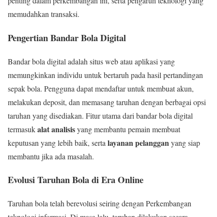
penting dalam perkembangan ini, serta pengaruh teknologi yang
memudahkan transaksi.
Pengertian Bandar Bola Digital
Bandar bola digital adalah situs web atau aplikasi yang
memungkinkan individu untuk bertaruh pada hasil pertandingan
sepak bola. Pengguna dapat mendaftar untuk membuat akun,
melakukan deposit, dan memasang taruhan dengan berbagai opsi
taruhan yang disediakan. Fitur utama dari bandar bola digital
alat analisis
termasuk
yang membantu pemain membuat
layanan pelanggan
keputusan yang lebih baik, serta
yang siap
membantu jika ada masalah.
Evolusi Taruhan Bola di Era Online
Taruhan bola telah berevolusi seiring dengan Perkembangan
teknologi informasi. Di masa lalu, taruhan dilakukan secara