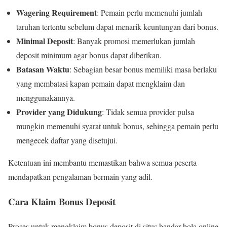
Wagering Requirement
: Pemain perlu memenuhi jumlah
taruhan tertentu sebelum dapat menarik keuntungan dari bonus.
Minimal Deposit
: Banyak promosi memerlukan jumlah
deposit minimum agar bonus dapat diberikan.
Batasan Waktu
: Sebagian besar bonus memiliki masa berlaku
yang membatasi kapan pemain dapat mengklaim dan
menggunakannya.
Provider yang Didukung
: Tidak semua provider pulsa
mungkin memenuhi syarat untuk bonus, sehingga pemain perlu
mengecek daftar yang disetujui.
Ketentuan ini membantu memastikan bahwa semua peserta
mendapatkan pengalaman bermain yang adil.
Cara Klaim Bonus Deposit
Proses untuk mengklaim bonus deposit di situs bandar bola online