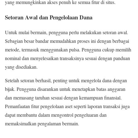
yang memungkinkan akses penuh ke semua fitur di situs.
Setoran Awal dan Pengelolaan Dana
Untuk mulai bermain, pengguna perlu melakukan setoran awal.
Sebagian besar bandar memudahkan proses ini dengan berbagai
metode, termasuk menggunakan pulsa. Pengguna cukup memilih
nominal dan menyelesaikan transaksinya sesuai dengan panduan
yang disediakan.
Setelah setoran berhasil, penting untuk mengelola dana dengan
bijak. Pengguna disarankan untuk menetapkan batas anggaran
dan memasang taruhan sesuai dengan kemampuan finansial.
Pemanfaatan fitur pengelolaan aset seperti laporan transaksi juga
dapat membantu dalam mengontrol pengeluaran dan
memaksimalkan pengalaman bermain.