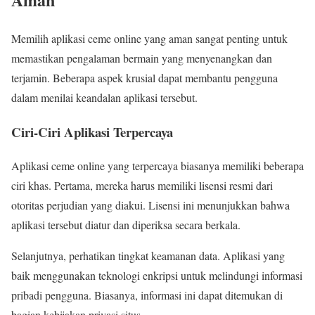
Memilih aplikasi ceme online yang aman sangat penting untuk
memastikan pengalaman bermain yang menyenangkan dan
terjamin. Beberapa aspek krusial dapat membantu pengguna
dalam menilai keandalan aplikasi tersebut.
Ciri-Ciri Aplikasi Terpercaya
Aplikasi ceme online yang terpercaya biasanya memiliki beberapa
ciri khas. Pertama, mereka harus memiliki lisensi resmi dari
otoritas perjudian yang diakui. Lisensi ini menunjukkan bahwa
aplikasi tersebut diatur dan diperiksa secara berkala.
Selanjutnya, perhatikan tingkat keamanan data. Aplikasi yang
baik menggunakan teknologi enkripsi untuk melindungi informasi
pribadi pengguna. Biasanya, informasi ini dapat ditemukan di
bagian kebijakan privasi situs.