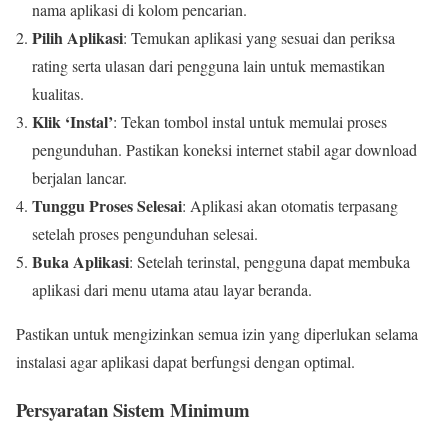
nama aplikasi di kolom pencarian.
Pilih Aplikasi
: Temukan aplikasi yang sesuai dan periksa
rating serta ulasan dari pengguna lain untuk memastikan
kualitas.
Klik ‘Instal’
: Tekan tombol instal untuk memulai proses
pengunduhan. Pastikan koneksi internet stabil agar download
berjalan lancar.
Tunggu Proses Selesai
: Aplikasi akan otomatis terpasang
setelah proses pengunduhan selesai.
Buka Aplikasi
: Setelah terinstal, pengguna dapat membuka
aplikasi dari menu utama atau layar beranda.
Pastikan untuk mengizinkan semua izin yang diperlukan selama
instalasi agar aplikasi dapat berfungsi dengan optimal.
Persyaratan Sistem Minimum