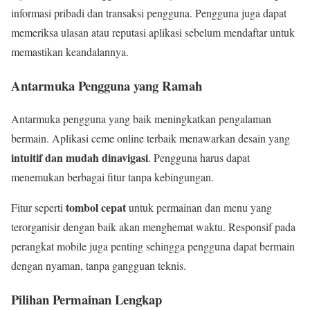
informasi pribadi dan transaksi pengguna. Pengguna juga dapat
memeriksa ulasan atau reputasi aplikasi sebelum mendaftar untuk
memastikan keandalannya.
Antarmuka Pengguna yang Ramah
Antarmuka pengguna yang baik meningkatkan pengalaman
bermain. Aplikasi ceme online terbaik menawarkan desain yang
intuitif dan mudah dinavigasi
. Pengguna harus dapat
menemukan berbagai fitur tanpa kebingungan.
tombol cepat
Fitur seperti
untuk permainan dan menu yang
terorganisir dengan baik akan menghemat waktu. Responsif pada
perangkat mobile juga penting sehingga pengguna dapat bermain
dengan nyaman, tanpa gangguan teknis.
Pilihan Permainan Lengkap