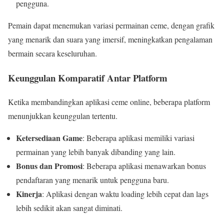
pengguna.
Pemain dapat menemukan variasi permainan ceme, dengan grafik
yang menarik dan suara yang imersif, meningkatkan pengalaman
bermain secara keseluruhan.
Keunggulan Komparatif Antar Platform
Ketika membandingkan aplikasi ceme online, beberapa platform
menunjukkan keunggulan tertentu.
Ketersediaan Game
: Beberapa aplikasi memiliki variasi
permainan yang lebih banyak dibanding yang lain.
Bonus dan Promosi
: Beberapa aplikasi menawarkan bonus
pendaftaran yang menarik untuk pengguna baru.
Kinerja
: Aplikasi dengan waktu loading lebih cepat dan lags
lebih sedikit akan sangat diminati.