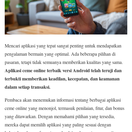
Mencari aplikasi yang tepat sangat penting untuk mendapatkan
pengalaman bermain yang optimal. Ada beberapa pilihan di
pasaran, tetapi tidak semuanya memberikan kualitas yang sama.
Aplikasi ceme online terbaik versi Android telah teruji dan
terbukti memberikan keadilan, kecepatan, dan keamanan
dalam setiap transaksi.
Pembaca akan menemukan informasi tentang berbagai aplikasi
ceme online yang menonjol, termasuk penilaian, fitur, dan bonus
yang ditawarkan. Dengan memahami pilihan yang tersedia,
mereka dapat memilih aplikasi yang paling sesuai dengan