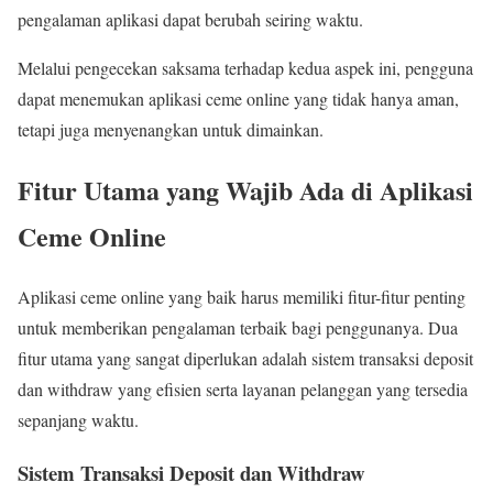
pengalaman aplikasi dapat berubah seiring waktu.
Melalui pengecekan saksama terhadap kedua aspek ini, pengguna
dapat menemukan aplikasi ceme online yang tidak hanya aman,
tetapi juga menyenangkan untuk dimainkan.
Fitur Utama yang Wajib Ada di Aplikasi
Ceme Online
Aplikasi ceme online yang baik harus memiliki fitur-fitur penting
untuk memberikan pengalaman terbaik bagi penggunanya. Dua
fitur utama yang sangat diperlukan adalah sistem transaksi deposit
dan withdraw yang efisien serta layanan pelanggan yang tersedia
sepanjang waktu.
Sistem Transaksi Deposit dan Withdraw