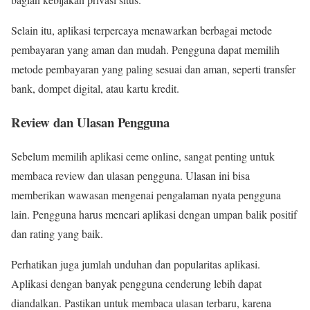
Selain itu, aplikasi terpercaya menawarkan berbagai metode
pembayaran yang aman dan mudah. Pengguna dapat memilih
metode pembayaran yang paling sesuai dan aman, seperti transfer
bank, dompet digital, atau kartu kredit.
Review dan Ulasan Pengguna
Sebelum memilih aplikasi ceme online, sangat penting untuk
membaca review dan ulasan pengguna. Ulasan ini bisa
memberikan wawasan mengenai pengalaman nyata pengguna
lain. Pengguna harus mencari aplikasi dengan umpan balik positif
dan rating yang baik.
Perhatikan juga jumlah unduhan dan popularitas aplikasi.
Aplikasi dengan banyak pengguna cenderung lebih dapat
diandalkan. Pastikan untuk membaca ulasan terbaru, karena