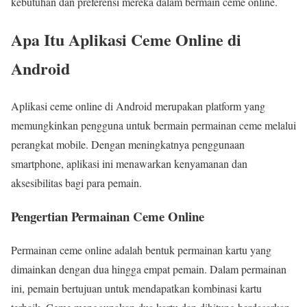
kebutuhan dan preferensi mereka dalam bermain ceme online.
Apa Itu Aplikasi Ceme Online di
Android
Aplikasi ceme online di Android merupakan platform yang
memungkinkan pengguna untuk bermain permainan ceme melalui
perangkat mobile. Dengan meningkatnya penggunaan
smartphone, aplikasi ini menawarkan kenyamanan dan
aksesibilitas bagi para pemain.
Pengertian Permainan Ceme Online
Permainan ceme online adalah bentuk permainan kartu yang
dimainkan dengan dua hingga empat pemain. Dalam permainan
ini, pemain bertujuan untuk mendapatkan kombinasi kartu