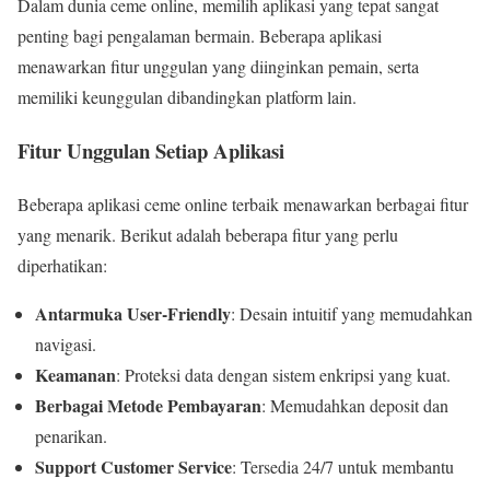
Dalam dunia ceme online, memilih aplikasi yang tepat sangat
penting bagi pengalaman bermain. Beberapa aplikasi
menawarkan fitur unggulan yang diinginkan pemain, serta
memiliki keunggulan dibandingkan platform lain.
Fitur Unggulan Setiap Aplikasi
Beberapa aplikasi ceme online terbaik menawarkan berbagai fitur
yang menarik. Berikut adalah beberapa fitur yang perlu
diperhatikan:
Antarmuka User-Friendly
: Desain intuitif yang memudahkan
navigasi.
Keamanan
: Proteksi data dengan sistem enkripsi yang kuat.
Berbagai Metode Pembayaran
: Memudahkan deposit dan
penarikan.
Support Customer Service
: Tersedia 24/7 untuk membantu