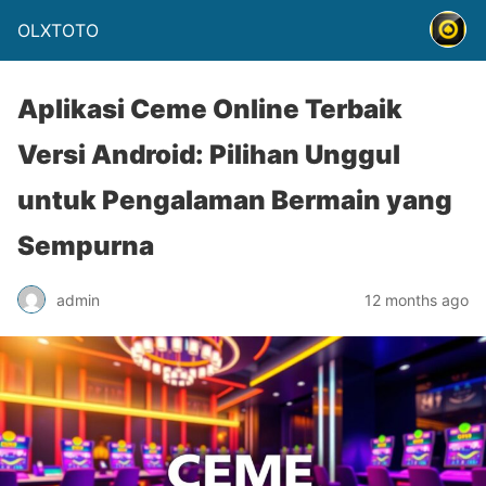
OLXTOTO
Aplikasi Ceme Online Terbaik
Versi Android: Pilihan Unggul
untuk Pengalaman Bermain yang
Sempurna
admin
12 months ago