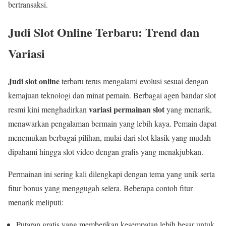
bertransaksi.
Judi Slot Online Terbaru: Trend dan
Variasi
Judi slot online
terbaru terus mengalami evolusi sesuai dengan
kemajuan teknologi dan minat pemain. Berbagai agen bandar slot
variasi permainan slot
resmi kini menghadirkan
yang menarik,
menawarkan pengalaman bermain yang lebih kaya. Pemain dapat
menemukan berbagai pilihan, mulai dari slot klasik yang mudah
dipahami hingga slot video dengan grafis yang menakjubkan.
Permainan ini sering kali dilengkapi dengan tema yang unik serta
fitur bonus yang menggugah selera. Beberapa contoh fitur
menarik meliputi:
Putaran gratis yang memberikan kesempatan lebih besar untuk