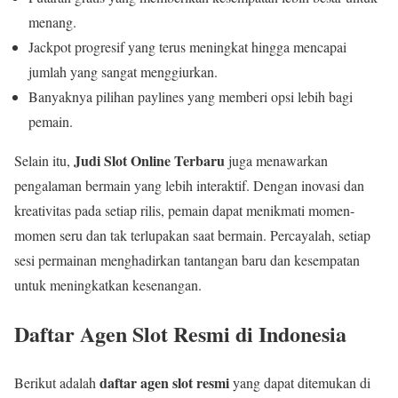
menang.
Jackpot progresif yang terus meningkat hingga mencapai
jumlah yang sangat menggiurkan.
Banyaknya pilihan paylines yang memberi opsi lebih bagi
pemain.
Judi Slot Online Terbaru
Selain itu,
juga menawarkan
pengalaman bermain yang lebih interaktif. Dengan inovasi dan
kreativitas pada setiap rilis, pemain dapat menikmati momen-
momen seru dan tak terlupakan saat bermain. Percayalah, setiap
sesi permainan menghadirkan tantangan baru dan kesempatan
untuk meningkatkan kesenangan.
Daftar Agen Slot Resmi di Indonesia
daftar agen slot resmi
Berikut adalah
yang dapat ditemukan di