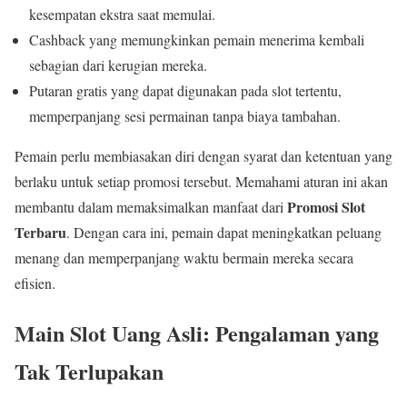
kesempatan ekstra saat memulai.
Cashback yang memungkinkan pemain menerima kembali
sebagian dari kerugian mereka.
Putaran gratis yang dapat digunakan pada slot tertentu,
memperpanjang sesi permainan tanpa biaya tambahan.
Pemain perlu membiasakan diri dengan syarat dan ketentuan yang
berlaku untuk setiap promosi tersebut. Memahami aturan ini akan
Promosi Slot
membantu dalam memaksimalkan manfaat dari
Terbaru
. Dengan cara ini, pemain dapat meningkatkan peluang
menang dan memperpanjang waktu bermain mereka secara
efisien.
Main Slot Uang Asli: Pengalaman yang
Tak Terlupakan