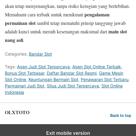
akan tetap menyenangkan, tanpa risiko kerugian yang berlebihan.
pengalaman
Memahami cara terbaik untuk menikmati
permainan slot
sambil tetap mematuhi prinsip tanggung jawab
main slot
adalah kunci untuk meraih kesenangan maksimal dari
uang asli
.
Categories:
Bandar Slot
Tags:
Agen Judi Slot Terpercaya
,
Agen Slot Online Terbaik
,
Bonus Slot Terbesar
,
Daftar Bandar Slot Resmi
,
Game Mesin
Slot Online
,
Keuntungan Bermain Slot
,
Penawaran Slot Terbaru
,
Permainan Judi Slot
,
Situs Judi Slot Terpercaya
,
Slot Online
Indonesia
OLXTOTO
Back to top
Exit mobile version