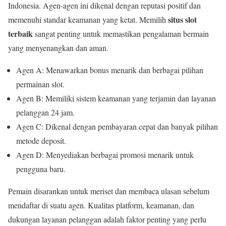
Indonesia. Agen-agen ini dikenal dengan reputasi positif dan
situs slot
memenuhi standar keamanan yang ketat. Memilih
terbaik
sangat penting untuk memastikan pengalaman bermain
yang menyenangkan dan aman.
Agen A: Menawarkan bonus menarik dan berbagai pilihan
permainan slot.
Agen B: Memiliki sistem keamanan yang terjamin dan layanan
pelanggan 24 jam.
Agen C: Dikenal dengan pembayaran cepat dan banyak pilihan
metode deposit.
Agen D: Menyediakan berbagai promosi menarik untuk
pengguna baru.
Pemain disarankan untuk meriset dan membaca ulasan sebelum
mendaftar di suatu agen. Kualitas platform, keamanan, dan
dukungan layanan pelanggan adalah faktor penting yang perlu