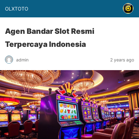
OLXTOTO
Agen Bandar Slot Resmi
Terpercaya Indonesia
admin
2 years ago