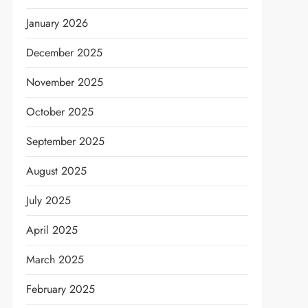
January 2026
December 2025
November 2025
October 2025
September 2025
August 2025
July 2025
April 2025
March 2025
February 2025