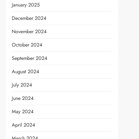
January 2025
December 2024
November 2024
October 2024
September 2024
August 2024
July 2024
June 2024
May 2024
April 2024
March 2024