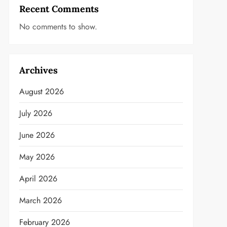
Recent Comments
No comments to show.
Archives
August 2026
July 2026
June 2026
May 2026
April 2026
March 2026
February 2026