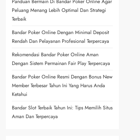
Panduan Bermain Di Bandar Poker Online Agar
Peluang Menang Lebih Optimal Dan Strategi
Terbaik
Bandar Poker Online Dengan Minimal Deposit
Rendah Dan Pelayanan Profesional Terpercaya
Rekomendasi Bandar Poker Online Aman
Dengan Sistem Permainan Fair Play Terpercaya
Bandar Poker Online Resmi Dengan Bonus New
Member Terbesar Tahun Ini Yang Harus Anda
Ketahui
Bandar Slot Terbaik Tahun Ini: Tips Memilih Situs
Aman Dan Terpercaya