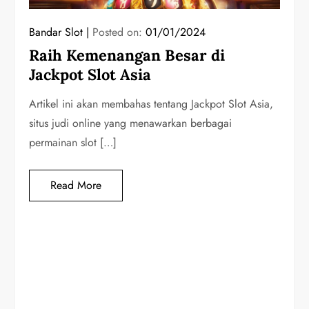
Bandar Slot
Posted on:
01/01/2024
Raih Kemenangan Besar di
Jackpot Slot Asia
Artikel ini akan membahas tentang Jackpot Slot Asia,
situs judi online yang menawarkan berbagai
permainan slot […]
Read More