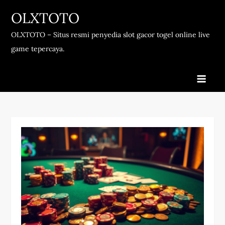
Skip
OLXTOTO
to
content
OLXTOTO – Situs resmi penyedia slot gacor togel online live
game tepercaya.