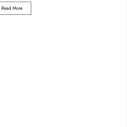
Read More