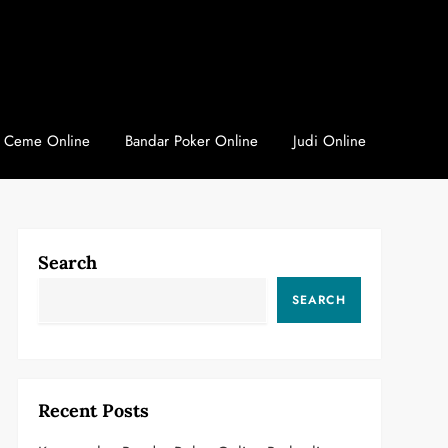
Ceme Online
Bandar Poker Online
Judi Online
Search
SEARCH
Recent Posts