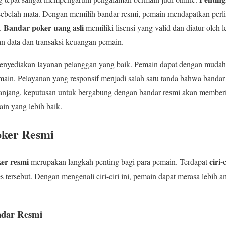
sebelah mata. Dengan memilih bandar resmi, pemain mendapatkan perli
Bandar poker uang asli
i.
memiliki lisensi yang valid dan diatur oleh
 data dan transaksi keuangan pemain.
menyediakan layanan pelanggan yang baik. Pemain dapat dengan mudah
ain. Pelayanan yang responsif menjadi salah satu tanda bahwa bandar 
panjang, keputusan untuk bergabung dengan bandar resmi akan memberi
in yang lebih baik.
oker Resmi
er resmi
ciri
merupakan langkah penting bagi para pemain. Terdapat
tersebut. Dengan mengenali ciri-ciri ini, pemain dapat merasa lebih 
ndar Resmi