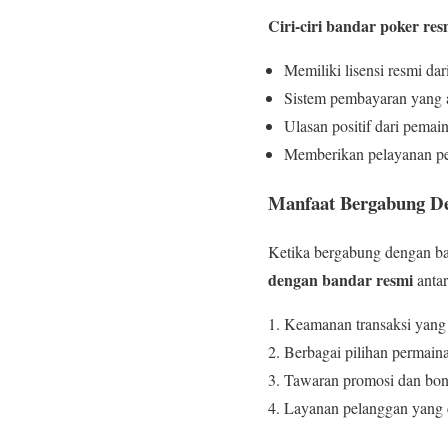
Ciri-ciri bandar poker res
Memiliki lisensi resmi da
Sistem pembayaran yang 
Ulasan positif dari pemain
Memberikan pelayanan pe
Manfaat Bergabung D
Ketika bergabung dengan ban
dengan bandar resmi
antar
Keamanan transaksi yang 
Berbagai pilihan permaina
Tawaran promosi dan bo
Layanan pelanggan yang 