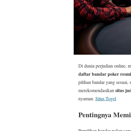
Di dunia perjudian online, 
daftar bandar poker resmi
pilihan bandar yang sesuai
situs ju
merekomendasikan
nyaman.
Situs Togel
Pentingnya Memi
Pemilihan bandar poker yan