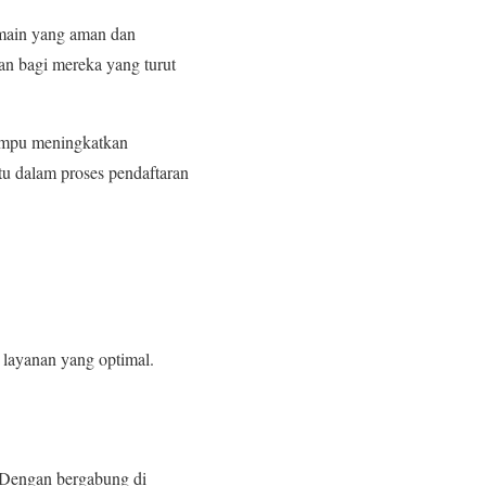
rmain yang aman dan
an bagi mereka yang turut
ampu meningkatkan
tu dalam proses pendaftaran
layanan yang optimal.
. Dengan bergabung di