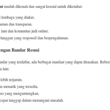
mi
mudah dikenali dan sangat krusial untuk diketahui:
ri lembaga yang diakui.
aman dan transparan.
 lain dan komunitas judi online.
langgan yang responsif dan berpengalaman.
engan Bandar Resmi
dar yang terdaftar, ada berbagai manfaat yang dapat dirasakan. Bebe
a lain:
lebih terjamin.
n menarik yang tersedia.
nus yang menguntungkan.
cepat tanggap dalam menangani masalah.