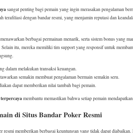
aya
sangat penting bagi pemain yang ingin merasakan pengalaman be
h terafiliasi dengan bandar resmi, yang menjamin reputasi dan keandal
menawarkan berbagai permainan menarik, serta sistem bonus yang m
Selain itu, mereka memiliki tim support yang responsif untuk memban
ngsung.
ng dalam melakukan transaksi keuangan.
ditawarkan semakin membuat pengalaman bermain semakin seru.
iakan dapat memberikan nilai tambah bagi pemain.
 terpercaya
membantu memastikan bahwa setiap pemain mendapatkan 
ain di Situs Bandar Poker Resmi
ker resmi memberikan berbagai keuntungan yang tidak dapat diabaikan