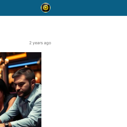
2 years ago