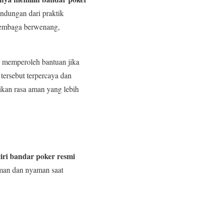
ndungan dari praktik
 lembaga berwenang,
 memperoleh bantuan jika
tersebut terpercaya dan
kan rasa aman yang lebih
-ciri bandar poker resmi
aman dan nyaman saat